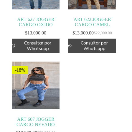
ART 627 JOGGER
ART 622 JOGGER
CARGO OXIDO
CARGO CAMEL
$
13,000.00
$
13,000.00
$
22,000.00
El
El
precio
precio
Consultar por
Consultar por
original
actual
Whatsapp
Whatsapp
era:
es:
$22,000.00.
$13,000.00.
-18%
ART 607 JOGGER
CARGO NEVADO