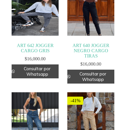
ART 642 JOGGER
ART 640 JOGGER
CARGO GRIS
NEGRO CARGO
TIRAS
$
16,000.00
$
16,000.00
Consultar por
Consultar por
Whatsapp
Whatsapp
-41%