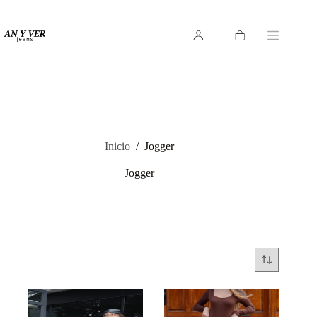
Saltar
al
contenido
Carro
de
compra
Inicio
/
Jogger
Jogger