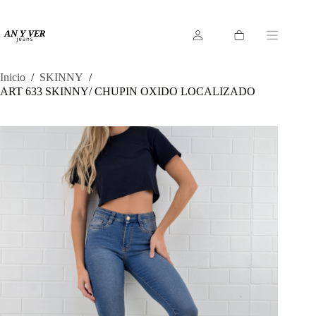
Saltar
al
contenido
Carro
de
compra
Inicio
/
SKINNY
/
ART 633 SKINNY/ CHUPIN OXIDO LOCALIZADO