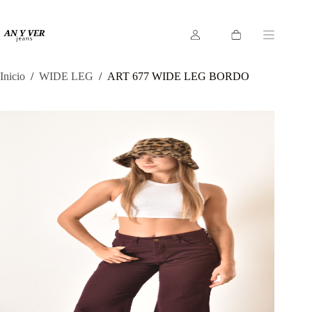
Saltar
al
contenido
Carro
de
compra
Inicio
/
WIDE LEG
/
ART 677 WIDE LEG BORDO