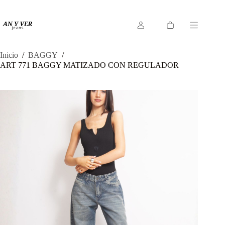
Saltar
al
contenido
Carro
de
compra
Inicio
/
BAGGY
/
ART 771 BAGGY MATIZADO CON REGULADOR