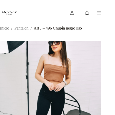
Saltar
al
contenido
Carro
de
compra
Inicio
/
Pantalon
/
Art J – 496 Chupín negro liso