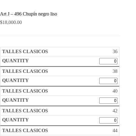
Art J – 496 Chupín negro liso
$
18,000.00
36
38
40
42
44