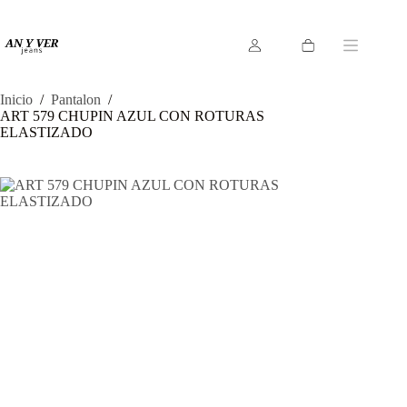
Saltar
al
contenido
Carro
de
compra
Inicio
/
Pantalon
/
ART 579 CHUPIN AZUL CON ROTURAS
ELASTIZADO