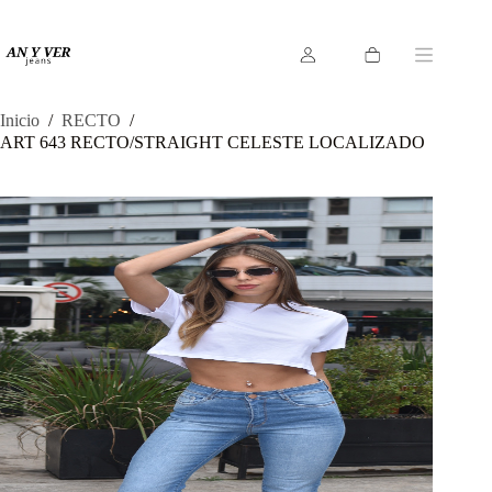
Saltar
al
contenido
Carro
de
compra
Inicio
/
RECTO
/
ART 643 RECTO/STRAIGHT CELESTE LOCALIZADO