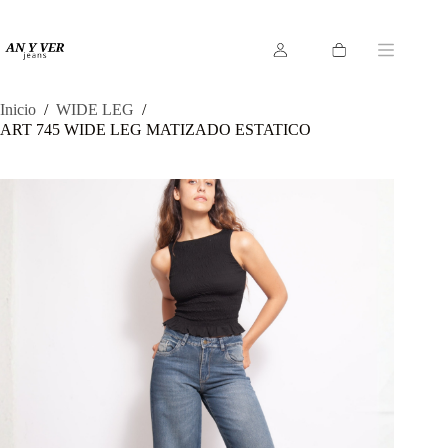
Saltar
al
contenido
Carro
de
compra
Inicio
/
WIDE LEG
/
ART 745 WIDE LEG MATIZADO ESTATICO