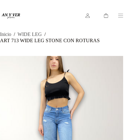
Saltar
al
contenido
Carro
de
compra
Inicio
/
WIDE LEG
/
ART 713 WIDE LEG STONE CON ROTURAS